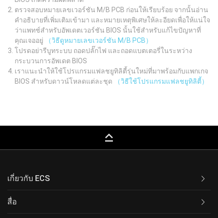
ตรวจสอบหมายเลขเวอร์ชัน M/B PCB ก่อนให้เรียบร้อย จากนั้นอ่าน
คำอธิบายที่เพิ่มเติมเข้ามา และหมายเหตุพิเศษให้ละอียดเพื่อให้แน่ใจ
ว่าแพทช์สำหรับอัพเดตเวอร์ชัน BIOS นั้นใช้สำหรับแก้ไขปัญหาที่
คุณเจออยู่
（วิธีดูหมายเลขเวอร์ชัน M/B PCB）
โปรดอย่ารีบูทระบบ ถอดปลั๊กไฟ และถอดแบตเตอรี่ในระหว่าง
กระบวนการอัพเดต BIOS
เราแนะนำให้ใช้โปรแกรมแฟลชยูทิลิตี้รุ่นใหม่ที่มาพร้อมกับแพกเกจ
BIOS สำหรับดาวน์โหลดแต่ละชุด
（วิธีใช้โปรแกรมแฟลชยูทิลิตี้）
keyboard_capslock
เกี่ยวกับ ECS
สื่อ