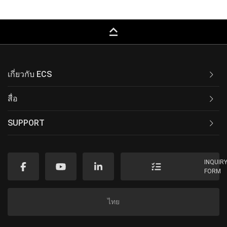
keyboard_capslock
เกี่ยวกับ ECS
สื่อ
SUPPORT
INQUIR
FORM
ไทย