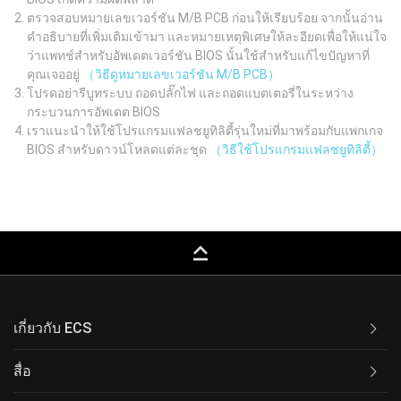
ตรวจสอบหมายเลขเวอร์ชัน M/B PCB ก่อนให้เรียบร้อย จากนั้นอ่าน
คำอธิบายที่เพิ่มเติมเข้ามา และหมายเหตุพิเศษให้ละอียดเพื่อให้แน่ใจ
ว่าแพทช์สำหรับอัพเดตเวอร์ชัน BIOS นั้นใช้สำหรับแก้ไขปัญหาที่
คุณเจออยู่
（วิธีดูหมายเลขเวอร์ชัน M/B PCB）
โปรดอย่ารีบูทระบบ ถอดปลั๊กไฟ และถอดแบตเตอรี่ในระหว่าง
กระบวนการอัพเดต BIOS
เราแนะนำให้ใช้โปรแกรมแฟลชยูทิลิตี้รุ่นใหม่ที่มาพร้อมกับแพกเกจ
BIOS สำหรับดาวน์โหลดแต่ละชุด
（วิธีใช้โปรแกรมแฟลชยูทิลิตี้）
keyboard_capslock
เกี่ยวกับ ECS
สื่อ