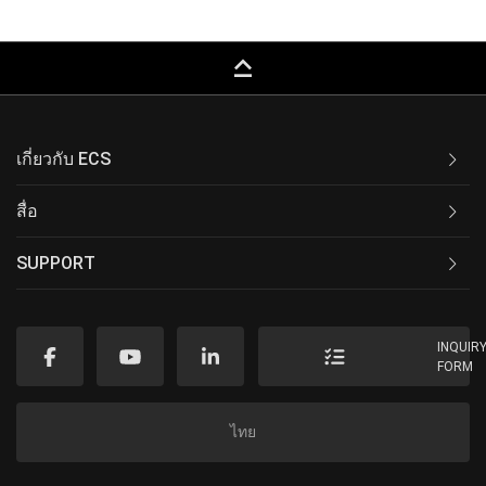
keyboard_capslock
เกี่ยวกับ ECS
สื่อ
SUPPORT
INQUIR
FORM
ไทย