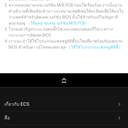
ตรวจสอบหมายเลขเวอร์ชัน M/B PCB ก่อนให้เรียบร้อย จากนั้นอ่าน
คำอธิบายที่เพิ่มเติมเข้ามา และหมายเหตุพิเศษให้ละอียดเพื่อให้แน่ใจ
ว่าแพทช์สำหรับอัพเดตเวอร์ชัน BIOS นั้นใช้สำหรับแก้ไขปัญหาที่
คุณเจออยู่
（วิธีดูหมายเลขเวอร์ชัน M/B PCB）
โปรดอย่ารีบูทระบบ ถอดปลั๊กไฟ และถอดแบตเตอรี่ในระหว่าง
กระบวนการอัพเดต BIOS
เราแนะนำให้ใช้โปรแกรมแฟลชยูทิลิตี้รุ่นใหม่ที่มาพร้อมกับแพกเกจ
BIOS สำหรับดาวน์โหลดแต่ละชุด
（วิธีใช้โปรแกรมแฟลชยูทิลิตี้）
keyboard_capslock
เกี่ยวกับ ECS
สื่อ