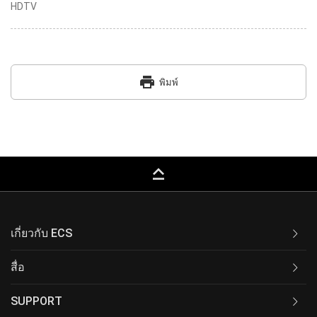
HDTV
print
พิมพ์
keyboard_capslock
เกี่ยวกับ ECS
สื่อ
SUPPORT