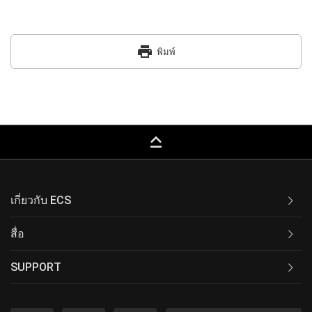
print
พิมพ์
keyboard_capslock
เกี่ยวกับ ECS
สื่อ
SUPPORT