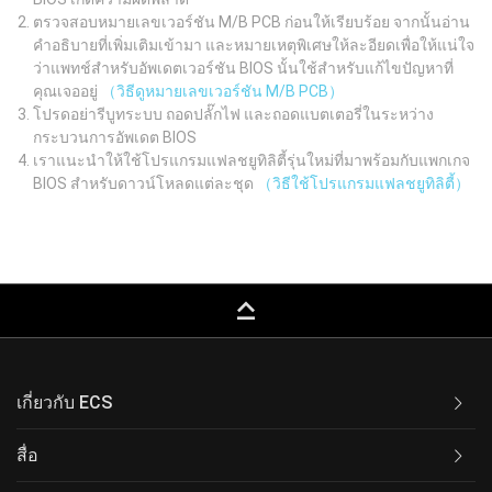
ตรวจสอบหมายเลขเวอร์ชัน M/B PCB ก่อนให้เรียบร้อย จากนั้นอ่าน
คำอธิบายที่เพิ่มเติมเข้ามา และหมายเหตุพิเศษให้ละอียดเพื่อให้แน่ใจ
ว่าแพทช์สำหรับอัพเดตเวอร์ชัน BIOS นั้นใช้สำหรับแก้ไขปัญหาที่
คุณเจออยู่
（วิธีดูหมายเลขเวอร์ชัน M/B PCB）
โปรดอย่ารีบูทระบบ ถอดปลั๊กไฟ และถอดแบตเตอรี่ในระหว่าง
กระบวนการอัพเดต BIOS
เราแนะนำให้ใช้โปรแกรมแฟลชยูทิลิตี้รุ่นใหม่ที่มาพร้อมกับแพกเกจ
BIOS สำหรับดาวน์โหลดแต่ละชุด
（วิธีใช้โปรแกรมแฟลชยูทิลิตี้）
keyboard_capslock
เกี่ยวกับ ECS
สื่อ