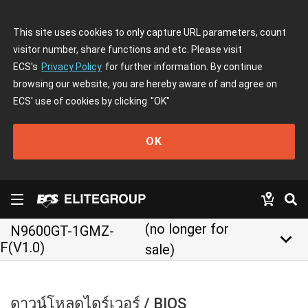
This site uses cookies to only capture URL parameters, count
visitor number, share functions and etc. Please visit
ECS's
Privacy Policy
for further information. By continue
browsing our website, you are hereby aware of and agree on
ECS' use of cookies by clicking
"OK"
OK
(no longer for
N9600GT-1GMZ-
keyboard_arrow_down
F(V1.0)
sale)
ดาวน์โหลดไดร์เวอร์ / BIOS