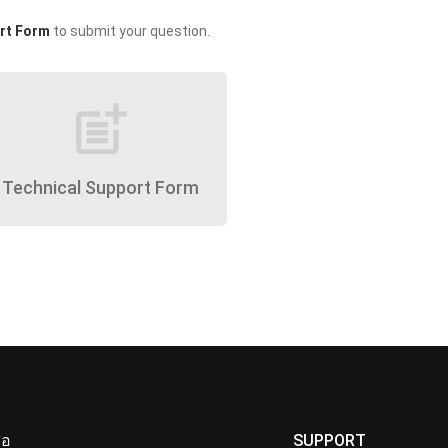
rt Form
to submit your question.
post_add
Technical Support Form
ื่อ
SUPPORT