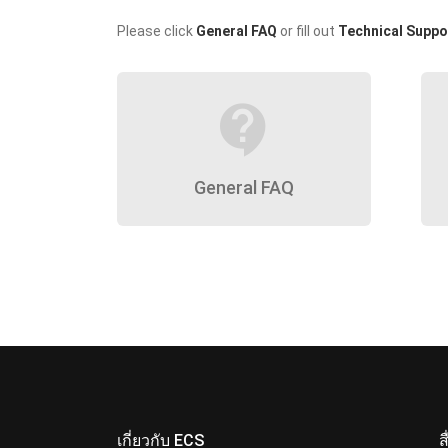
Please click
General FAQ
or fill out
Technical Suppo
contact_support
General FAQ
เกี่ยวกับ ECS
ส