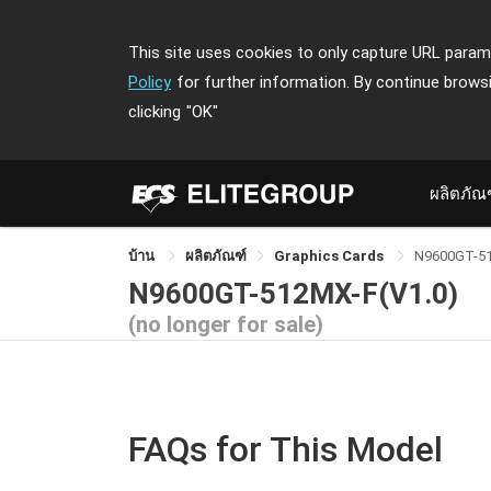
This site uses cookies to only capture URL parame
Policy
for further information. By continue brows
clicking
"OK"
ผลิตภัณ
บ้าน
ผลิตภัณฑ์
Graphics Cards
N9600GT-5
N9600GT-512MX-F(V1.0)
(no longer for sale)
FAQs for This Model