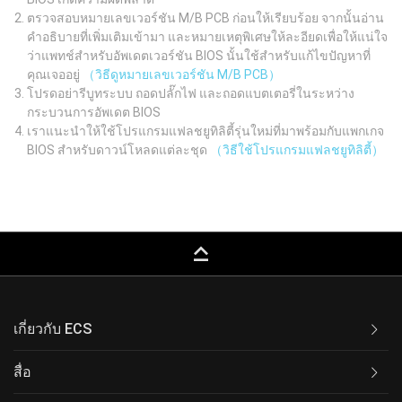
ตรวจสอบหมายเลขเวอร์ชัน M/B PCB ก่อนให้เรียบร้อย จากนั้นอ่าน
คำอธิบายที่เพิ่มเติมเข้ามา และหมายเหตุพิเศษให้ละอียดเพื่อให้แน่ใจ
ว่าแพทช์สำหรับอัพเดตเวอร์ชัน BIOS นั้นใช้สำหรับแก้ไขปัญหาที่
คุณเจออยู่
（วิธีดูหมายเลขเวอร์ชัน M/B PCB）
โปรดอย่ารีบูทระบบ ถอดปลั๊กไฟ และถอดแบตเตอรี่ในระหว่าง
กระบวนการอัพเดต BIOS
เราแนะนำให้ใช้โปรแกรมแฟลชยูทิลิตี้รุ่นใหม่ที่มาพร้อมกับแพกเกจ
BIOS สำหรับดาวน์โหลดแต่ละชุด
（วิธีใช้โปรแกรมแฟลชยูทิลิตี้）
keyboard_capslock
เกี่ยวกับ ECS
สื่อ