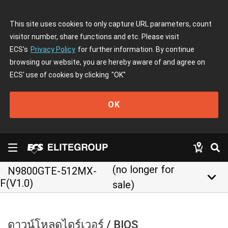
This site uses cookies to only capture URL parameters, count
visitor number, share functions and etc. Please visit
ECS's
Privacy Policy
for further information. By continue
browsing our website, you are hereby aware of and agree on
ECS' use of cookies by clicking
"OK"
OK
(no longer for
N9800GTE-512MX-
keyboard_arrow_down
F(V1.0)
sale)
ดาวน์โหลดไดร์เวอร์ / BIOS