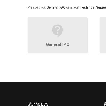
Please click
General FAQ
or fill out
Technical Suppo
contact_support
General FAQ
เกี่ยวกับ ECS
ส