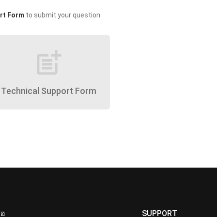
rt Form
to submit your question.
post_add
Technical Support Form
ื่อ
SUPPORT