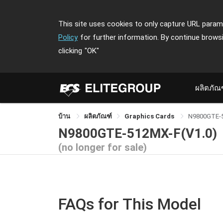
This site uses cookies to only capture URL parame
Policy
for further information. By continue brows
clicking
"OK"
ผลิตภัณ
บ้าน
ผลิตภัณฑ์
Graphics Cards
N9800GTE-
N9800GTE-512MX-F(V1.0)
(no longer for sale)
FAQs for This Model