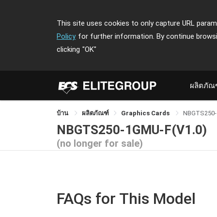
This site uses cookies to only capture URL parame
Policy
for further information. By continue brows
clicking
"OK"
ผลิตภัณ
บ้าน
ผลิตภัณฑ์
Graphics Cards
NBGTS250-
NBGTS250-1GMU-F(V1.0)
(no longer for sale)
FAQs for This Model