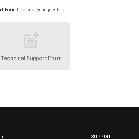
rt Form
to submit your question.
post_add
Technical Support Form
ื่อ
SUPPORT