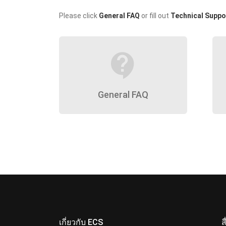
Please click
General FAQ
or fill out
Technical Suppo
contact_support
General FAQ
เกี่ยวกับ ECS
ส