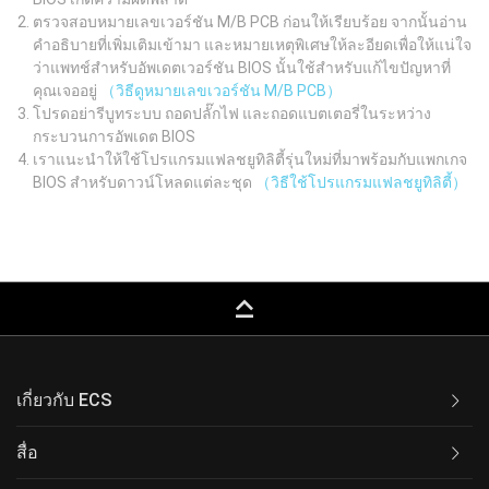
ตรวจสอบหมายเลขเวอร์ชัน M/B PCB ก่อนให้เรียบร้อย จากนั้นอ่าน
คำอธิบายที่เพิ่มเติมเข้ามา และหมายเหตุพิเศษให้ละอียดเพื่อให้แน่ใจ
ว่าแพทช์สำหรับอัพเดตเวอร์ชัน BIOS นั้นใช้สำหรับแก้ไขปัญหาที่
คุณเจออยู่
（วิธีดูหมายเลขเวอร์ชัน M/B PCB）
โปรดอย่ารีบูทระบบ ถอดปลั๊กไฟ และถอดแบตเตอรี่ในระหว่าง
กระบวนการอัพเดต BIOS
เราแนะนำให้ใช้โปรแกรมแฟลชยูทิลิตี้รุ่นใหม่ที่มาพร้อมกับแพกเกจ
BIOS สำหรับดาวน์โหลดแต่ละชุด
（วิธีใช้โปรแกรมแฟลชยูทิลิตี้）
keyboard_capslock
เกี่ยวกับ ECS
สื่อ