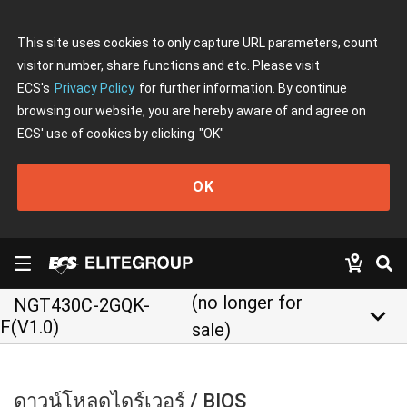
This site uses cookies to only capture URL parameters, count
visitor number, share functions and etc. Please visit
ECS's
Privacy Policy
for further information. By continue
browsing our website, you are hereby aware of and agree on
ECS' use of cookies by clicking
"OK"
OK
(no longer for
NGT430C-2GQK-
keyboard_arrow_down
F(V1.0)
sale)
ดาวน์โหลดไดร์เวอร์ / BIOS