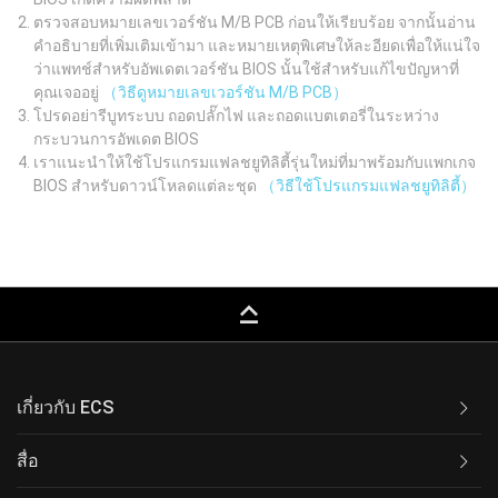
ตรวจสอบหมายเลขเวอร์ชัน M/B PCB ก่อนให้เรียบร้อย จากนั้นอ่าน
คำอธิบายที่เพิ่มเติมเข้ามา และหมายเหตุพิเศษให้ละอียดเพื่อให้แน่ใจ
ว่าแพทช์สำหรับอัพเดตเวอร์ชัน BIOS นั้นใช้สำหรับแก้ไขปัญหาที่
คุณเจออยู่
（วิธีดูหมายเลขเวอร์ชัน M/B PCB）
โปรดอย่ารีบูทระบบ ถอดปลั๊กไฟ และถอดแบตเตอรี่ในระหว่าง
กระบวนการอัพเดต BIOS
เราแนะนำให้ใช้โปรแกรมแฟลชยูทิลิตี้รุ่นใหม่ที่มาพร้อมกับแพกเกจ
BIOS สำหรับดาวน์โหลดแต่ละชุด
（วิธีใช้โปรแกรมแฟลชยูทิลิตี้）
keyboard_capslock
เกี่ยวกับ ECS
สื่อ