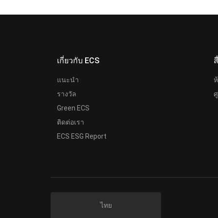
เกี่ยวกับ ECS
ส
แนะนำ
ห
รางวัล
ศ
Green ECS
ติดต่อเรา
ECS ESG Report
ไทย