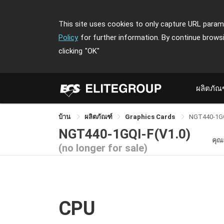
This site uses cookies to only capture URL parame
Policy
for further information. By continue brows
clicking
"OK"
ผลิตภัณ
บ้าน
ผลิตภัณฑ์
Graphics Cards
NGT440-1GQ
NGT440-1GQI-F(V1.0)
คุณ
(no longer for sale)
CPU