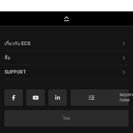
keyboard_capslock
เกี่ยวกับ ECS
สื่อ
SUPPORT
INQUIR
FORM
ไทย