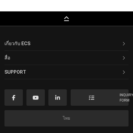
keyboard_capslock
เกี่ยวกับ ECS
สื่อ
SUPPORT
INQUIR
FORM
ไทย