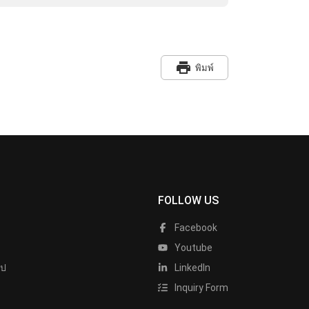
print
พิมพ์
FOLLOW US
Facebook
Youtube
ไป
LinkedIn
Inquiry Form