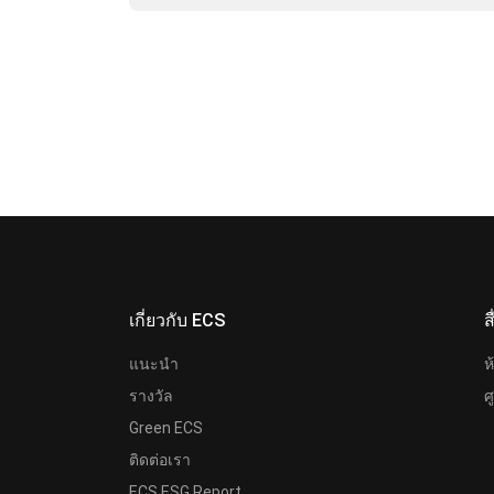
เกี่ยวกับ ECS
ส
แนะนำ
ห
รางวัล
ศ
Green ECS
ติดต่อเรา
ECS ESG Report