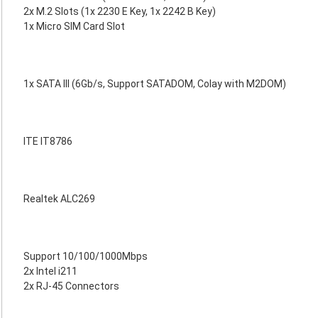
2x M.2 Slots (1x 2230 E Key, 1x 2242 B Key)
1x Micro SIM Card Slot
1x SATA III (6Gb/s, Support SATADOM, Colay with M2DOM)
ITE IT8786
Realtek ALC269
Support 10/100/1000Mbps
2x Intel i211
2x RJ-45 Connectors