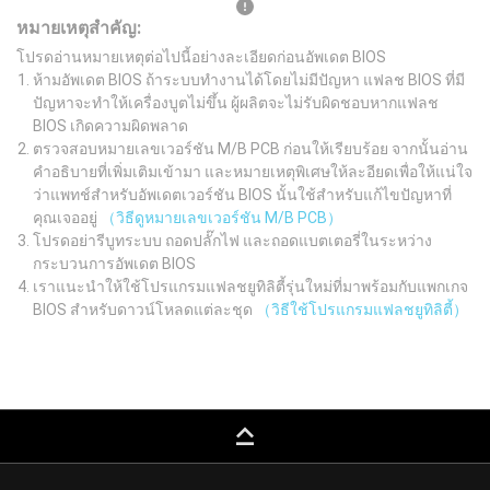
หมายเหตุสำคัญ:
โปรดอ่านหมายเหตุต่อไปนี้อย่างละเอียดก่อนอัพเดต BIOS
ห้ามอัพเดต BIOS ถ้าระบบทำงานได้โดยไม่มีปัญหา แฟลช BIOS ที่มี
ปัญหาจะทำให้เครื่องบูตไม่ขึ้น ผู้ผลิตจะไม่รับผิดชอบหากแฟลช
BIOS เกิดความผิดพลาด
ตรวจสอบหมายเลขเวอร์ชัน M/B PCB ก่อนให้เรียบร้อย จากนั้นอ่าน
คำอธิบายที่เพิ่มเติมเข้ามา และหมายเหตุพิเศษให้ละอียดเพื่อให้แน่ใจ
ว่าแพทช์สำหรับอัพเดตเวอร์ชัน BIOS นั้นใช้สำหรับแก้ไขปัญหาที่
คุณเจออยู่
（วิธีดูหมายเลขเวอร์ชัน M/B PCB）
โปรดอย่ารีบูทระบบ ถอดปลั๊กไฟ และถอดแบตเตอรี่ในระหว่าง
กระบวนการอัพเดต BIOS
เราแนะนำให้ใช้โปรแกรมแฟลชยูทิลิตี้รุ่นใหม่ที่มาพร้อมกับแพกเกจ
BIOS สำหรับดาวน์โหลดแต่ละชุด
（วิธีใช้โปรแกรมแฟลชยูทิลิตี้）
keyboard_capslock