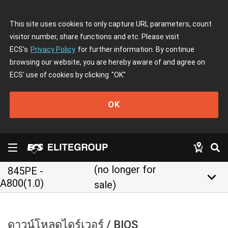
This site uses cookies to only capture URL parameters, count
visitor number, share functions and etc. Please visit
ECS's
Privacy Policy
for further information. By continue
browsing our website, you are hereby aware of and agree on
ECS' use of cookies by clicking
"OK"
OK
(no longer for
845PE -
keyboard_arrow_down
A800(1.0)
sale)
ดาวน์โหลดไดร์เวอร์ / BIOS