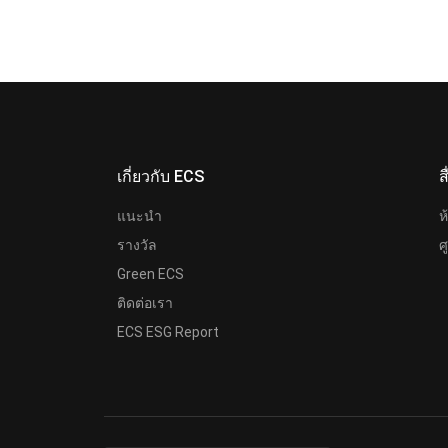
เกี่ยวกับ ECS
ส
แนะนำ
ห
รางวัล
ศ
Green ECS
ติดต่อเรา
ECS ESG Report