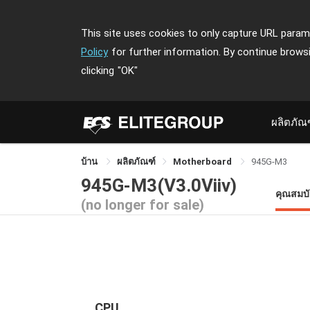
This site uses cookies to only capture URL parame
Policy
for further information. By continue brows
clicking
"OK"
ผลิตภัณ
บ้าน
ผลิตภัณฑ์
Motherboard
945G-M3
945G-M3(V3.0Viiv)
คุณสมบั
(no longer for sale)
CPU