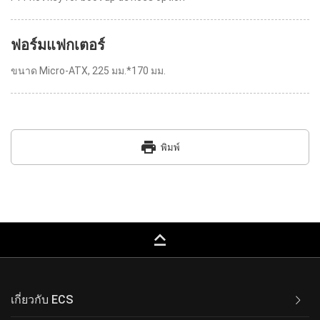
ฟอร์มแฟกเตอร์
ขนาด Micro-ATX, 225 มม.*170 มม.
print
พิมพ์
keyboard_capslock
เกี่ยวกับ ECS