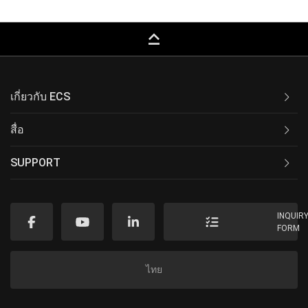
keyboard_capslock
เกี่ยวกับ ECS
สื่อ
SUPPORT
INQUIR
FORM
ไทย