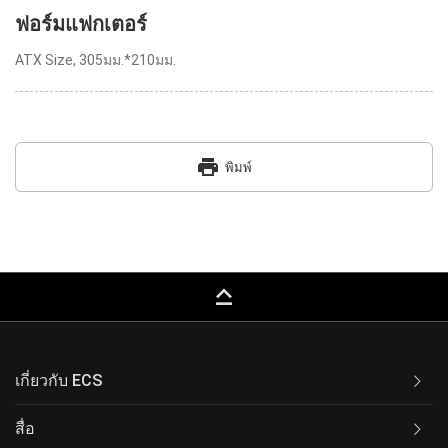
ฟอร์มแฟกเตอร์
ATX Size, 305มม.*210มม.
print
พิมพ์
keyboard_capslock
เกี่ยวกับ ECS
สื่อ