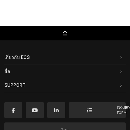
keyboard_capslock
เกี่ยวกับ ECS
สื่อ
SUPPORT
INQUIR
FORM