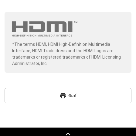
*The terms HDMI, HDMI High-Definition Multimedia
Interface, HDMI Trade dress and the HDMI Logos are
trademarks or registered trademarks of HDMI Licensing
Administrator, Inc.
print
พิมพ์
keyboard_capslock