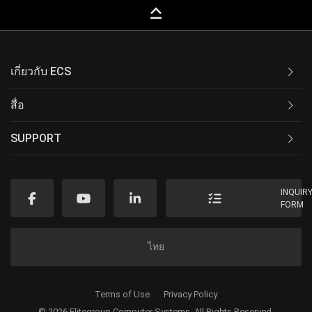
keyboard_capslock
เกี่ยวกับ ECS
สื่อ
SUPPORT
INQUIR
FORM
ไทย
Terms of Use
Privacy Policy
© 2026 Elitegroup Computer Systems. All Rights Reserved.