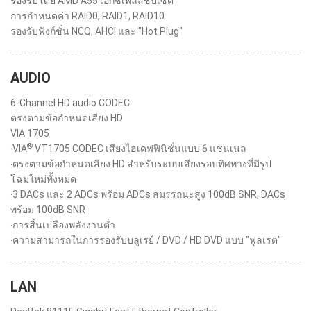
รองรับโดย AMD A55 เอ็กซ์เพลสชิปเซ็ต
การกำหนดค่า RAID0, RAID1, RAID10
รองรับฟังก์ชั่น NCQ, AHCI และ "Hot Plug"
AUDIO
6-Channel HD audio CODEC
ตรงตามข้อกำหนดเสียง HD
VIA 1705
®
‧VIA
VT1705 CODEC เสียงไฮเดฟฟินิชั่นแบบ 6 แชนเนล
‧ตรงตามข้อกำหนดเสียง HD สำหรับระบบเสียงรอบทิศทางที่มีรูป
โฉมใหม่ทั้งหมด
‧3 DACs และ 2 ADCs พร้อม ADCs สมรรถนะสูง 100dB SNR, DACs
พร้อม 100dB SNR
‧การสิ้นเปลืองพลังงานต่ำ
‧ความสามารถในการรองรับบลูเรย์ / DVD / HD DVD แบบ "ฟูลเรต"
LAN