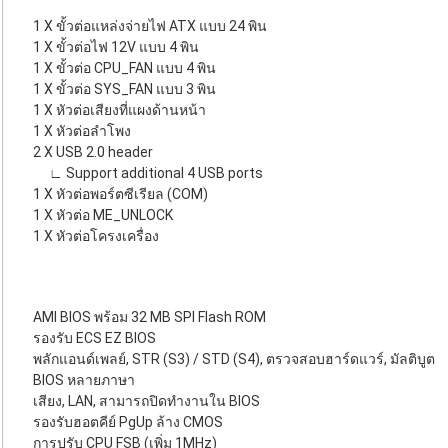
1 X ขั้วต่อแหล่งจ่ายไฟ ATX แบบ 24 พิน
1 X ขั้วต่อไฟ 12V แบบ 4 พิน
1 X ขั้วต่อ CPU_FAN แบบ 4 พิน
1 X ขั้วต่อ SYS_FAN แบบ 3 พิน
1 X หัวต่อเสียงที่แผงด้านหน้า
1 X หัวต่อลำโพง
2 X USB 2.0 header
∟ Support additional 4 USB ports
1 X หัวต่อพอร์ตซีเรียล (COM)
1 X หัวต่อ ME_UNLOCK
1 X หัวต่อโครงเครื่อง
AMI BIOS พร้อม 32 MB SPI Flash ROM
รองรับ ECS EZ BIOS
พลักแอนด์เพลย์, STR (S3) / STD (S4), ตรวจสอบฮาร์ดแวร์, มัลติบูต
BIOS หลายภาษา
เสียง, LAN, สามารถปิดทำงานใน BIOS
รองรับฮอตคีย์ PgUp ล้าง CMOS
การปรับ CPU FSB (เพิ่ม 1MHz)