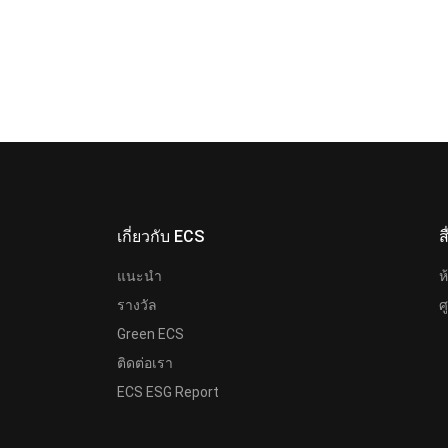
เกี่ยวกับ ECS
ส
แนะนำ
ห
รางวัล
ศ
Green ECS
ติดต่อเรา
ECS ESG Report