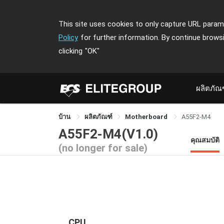
This site uses cookies to only capture URL parame
Policy
for further information. By continue brows
clicking
"OK"
ผลิตภัณ
บ้าน
ผลิตภัณฑ์
Motherboard
A55F2-M4
A55F2-M4(V1.0)
คุณสมบัติ
(no longer for sale)
CPU