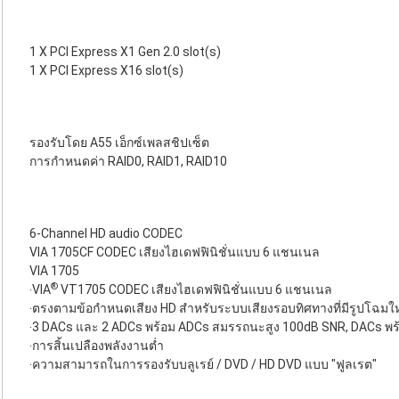
1 X PCI Express X1 Gen 2.0 slot(s)
1 X PCI Express X16 slot(s)
รองรับโดย A55 เอ็กซ์เพลสชิปเซ็ต
การกำหนดค่า RAID0, RAID1, RAID10
6-Channel HD audio CODEC
VIA 1705CF CODEC เสียงไฮเดฟฟินิชั่นแบบ 6 แชนเนล
VIA 1705
®
‧VIA
VT1705 CODEC เสียงไฮเดฟฟินิชั่นแบบ 6 แชนเนล
‧ตรงตามข้อกำหนดเสียง HD สำหรับระบบเสียงรอบทิศทางที่มีรูปโฉมให
‧3 DACs และ 2 ADCs พร้อม ADCs สมรรถนะสูง 100dB SNR, DACs พ
‧การสิ้นเปลืองพลังงานต่ำ
‧ความสามารถในการรองรับบลูเรย์ / DVD / HD DVD แบบ "ฟูลเรต"