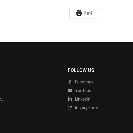
print
พิมพ์
FOLLOW US
Facebook
Youtube
ไป
LinkedIn
Inquiry Form