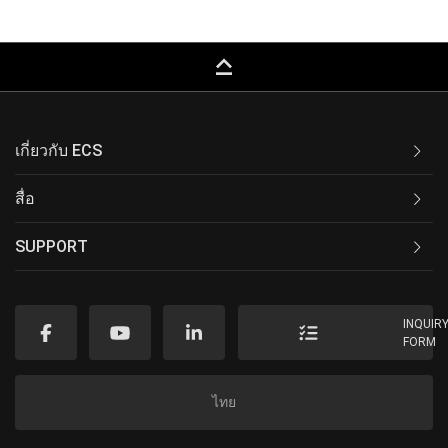
keyboard_capslock
เกี่ยวกับ ECS
สื่อ
SUPPORT
INQUIR
FORM
ไทย