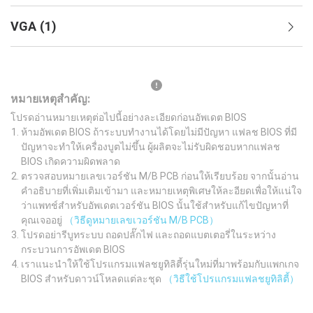
VGA
(
1
)
หมายเหตุสำคัญ:
โปรดอ่านหมายเหตุต่อไปนี้อย่างละเอียดก่อนอัพเดต BIOS
ห้ามอัพเดต BIOS ถ้าระบบทำงานได้โดยไม่มีปัญหา แฟลช BIOS ที่มี
ปัญหาจะทำให้เครื่องบูตไม่ขึ้น ผู้ผลิตจะไม่รับผิดชอบหากแฟลช
BIOS เกิดความผิดพลาด
ตรวจสอบหมายเลขเวอร์ชัน M/B PCB ก่อนให้เรียบร้อย จากนั้นอ่าน
คำอธิบายที่เพิ่มเติมเข้ามา และหมายเหตุพิเศษให้ละอียดเพื่อให้แน่ใจ
ว่าแพทช์สำหรับอัพเดตเวอร์ชัน BIOS นั้นใช้สำหรับแก้ไขปัญหาที่
คุณเจออยู่
（วิธีดูหมายเลขเวอร์ชัน M/B PCB）
โปรดอย่ารีบูทระบบ ถอดปลั๊กไฟ และถอดแบตเตอรี่ในระหว่าง
กระบวนการอัพเดต BIOS
เราแนะนำให้ใช้โปรแกรมแฟลชยูทิลิตี้รุ่นใหม่ที่มาพร้อมกับแพกเกจ
BIOS สำหรับดาวน์โหลดแต่ละชุด
（วิธีใช้โปรแกรมแฟลชยูทิลิตี้）