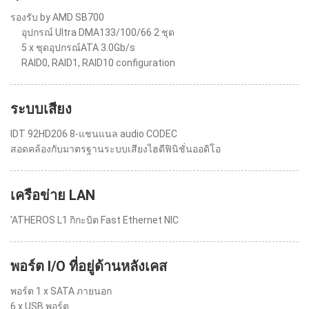
รองรับ by AMD SB700
อุปกรณ์ Ultra DMA133/100/66 2 ชุด
5 x ชุดอุปกรณ์ATA 3.0Gb/s
RAID0, RAID1, RAID10 configuration
ระบบเสียง
IDT 92HD206 8-แชนแนล audio CODEC
สอดคล้องกับมาตรฐานระบบเสียงไฮดีฟินิชั่นออดิโอ
เครือข่าย LAN
'ATHEROS L1 กิกะบิต Fast Ethernet NIC
พอร์ต I/O ที่อยู่ด้านหลังเคส
พอร์ต 1 x SATA ภายนอก
6 x USB พอร์ต