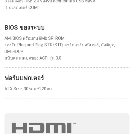
3 เฮดเดอร์ USB 2.0 รองรับ additional 6 USB พอร์ต
'1 x เฮดเดอร์ COM1
BIOS ของระบบ
AMI BIOS พร้อมกับ 8Mb SPI ROM
รองรับ Plug and Play, STR/STD, ฮาร์ดแวร์มอนิเตอร์, มัลติบูท,
DMI,HDCP
สนับสนุนสเปคของ ACPI รุ่น 3.0
ฟอร์มแฟกเตอร์
ATX Size, 305มม.*220มม.