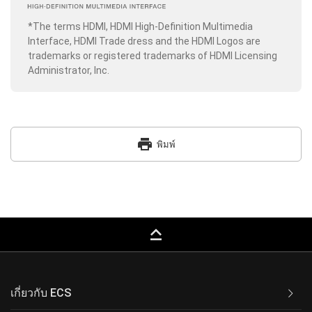
*The terms HDMI, HDMI High-Definition Multimedia
Interface, HDMI Trade dress and the HDMI Logos are
trademarks or registered trademarks of HDMI Licensing
Administrator, Inc.
print
พิมพ์
keyboard_capslock
เกี่ยวกับ ECS