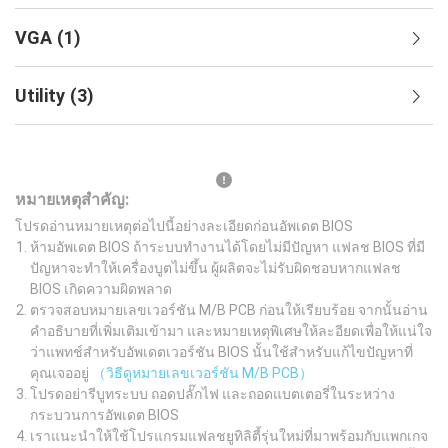
VGA
(
1
)
Utility
(
3
)
หมายเหตุสำคัญ:
โปรดอ่านหมายเหตุต่อไปนี้อย่างละเอียดก่อนอัพเดต BIOS
ห้ามอัพเดต BIOS ถ้าระบบทำงานได้โดยไม่มีปัญหา แฟลช BIOS ที่มี
ปัญหาจะทำให้เครื่องบูตไม่ขึ้น ผู้ผลิตจะไม่รับผิดชอบหากแฟลช
BIOS เกิดความผิดพลาด
ตรวจสอบหมายเลขเวอร์ชัน M/B PCB ก่อนให้เรียบร้อย จากนั้นอ่าน
คำอธิบายที่เพิ่มเติมเข้ามา และหมายเหตุพิเศษให้ละอียดเพื่อให้แน่ใจ
ว่าแพทช์สำหรับอัพเดตเวอร์ชัน BIOS นั้นใช้สำหรับแก้ไขปัญหาที่
คุณเจออยู่
（วิธีดูหมายเลขเวอร์ชัน M/B PCB）
โปรดอย่ารีบูทระบบ ถอดปลั๊กไฟ และถอดแบตเตอรี่ในระหว่าง
กระบวนการอัพเดต BIOS
เราแนะนำให้ใช้โปรแกรมแฟลชยูทิลิตี้รุ่นใหม่ที่มาพร้อมกับแพกเกจ