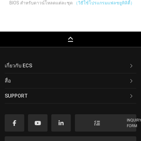
BIOS สำหรับดาวน์โหลดแต่ละชุด
（วิธีใช้โปรแกรมแฟลชยูทิลิตี้）
keyboard_capslock
เกี่ยวกับ ECS
สื่อ
SUPPORT
INQUIR
FORM