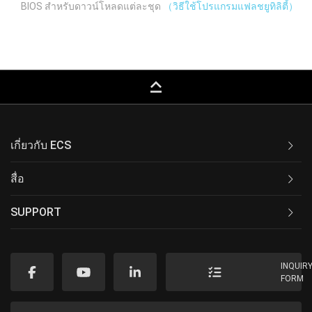
BIOS สำหรับดาวน์โหลดแต่ละชุด
（วิธีใช้โปรแกรมแฟลชยูทิลิตี้）
keyboard_capslock
เกี่ยวกับ ECS
สื่อ
SUPPORT
INQUIR
FORM