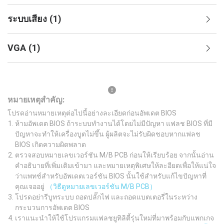
ระบบเสียง
(
1
)
VGA
(
1
)
หมายเหตุสำคัญ:
โปรดอ่านหมายเหตุต่อไปนี้อย่างละเอียดก่อนอัพเดต BIOS
ห้ามอัพเดต BIOS ถ้าระบบทำงานได้โดยไม่มีปัญหา แฟลช BIOS ที่มี
ปัญหาจะทำให้เครื่องบูตไม่ขึ้น ผู้ผลิตจะไม่รับผิดชอบหากแฟลช
BIOS เกิดความผิดพลาด
ตรวจสอบหมายเลขเวอร์ชัน M/B PCB ก่อนให้เรียบร้อย จากนั้นอ่าน
คำอธิบายที่เพิ่มเติมเข้ามา และหมายเหตุพิเศษให้ละอียดเพื่อให้แน่ใจ
ว่าแพทช์สำหรับอัพเดตเวอร์ชัน BIOS นั้นใช้สำหรับแก้ไขปัญหาที่
คุณเจออยู่
（วิธีดูหมายเลขเวอร์ชัน M/B PCB）
โปรดอย่ารีบูทระบบ ถอดปลั๊กไฟ และถอดแบตเตอรี่ในระหว่าง
กระบวนการอัพเดต BIOS
เราแนะนำให้ใช้โปรแกรมแฟลชยูทิลิตี้รุ่นใหม่ที่มาพร้อมกับแพกเกจ