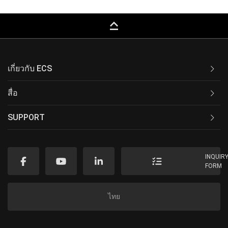
keyboard_capslock
เกี่ยวกับ ECS
สื่อ
SUPPORT
INQUIR
FORM
ไทย