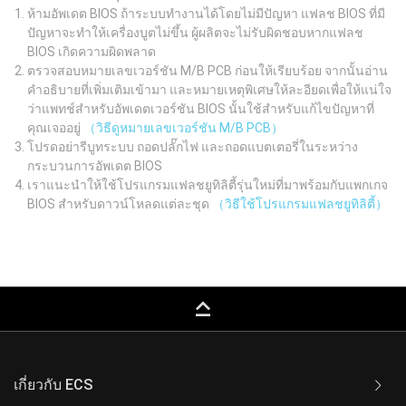
ห้ามอัพเดต BIOS ถ้าระบบทำงานได้โดยไม่มีปัญหา แฟลช BIOS ที่มี
ปัญหาจะทำให้เครื่องบูตไม่ขึ้น ผู้ผลิตจะไม่รับผิดชอบหากแฟลช
BIOS เกิดความผิดพลาด
ตรวจสอบหมายเลขเวอร์ชัน M/B PCB ก่อนให้เรียบร้อย จากนั้นอ่าน
คำอธิบายที่เพิ่มเติมเข้ามา และหมายเหตุพิเศษให้ละอียดเพื่อให้แน่ใจ
ว่าแพทช์สำหรับอัพเดตเวอร์ชัน BIOS นั้นใช้สำหรับแก้ไขปัญหาที่
คุณเจออยู่
（วิธีดูหมายเลขเวอร์ชัน M/B PCB）
โปรดอย่ารีบูทระบบ ถอดปลั๊กไฟ และถอดแบตเตอรี่ในระหว่าง
กระบวนการอัพเดต BIOS
เราแนะนำให้ใช้โปรแกรมแฟลชยูทิลิตี้รุ่นใหม่ที่มาพร้อมกับแพกเกจ
BIOS สำหรับดาวน์โหลดแต่ละชุด
（วิธีใช้โปรแกรมแฟลชยูทิลิตี้）
keyboard_capslock
เกี่ยวกับ ECS