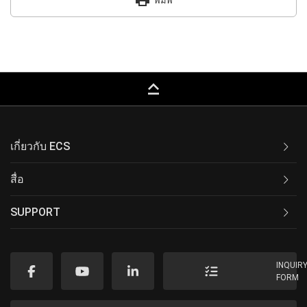
print
พิมพ์
keyboard_capslock
เกี่ยวกับ ECS
สื่อ
SUPPORT
INQUIR
FORM