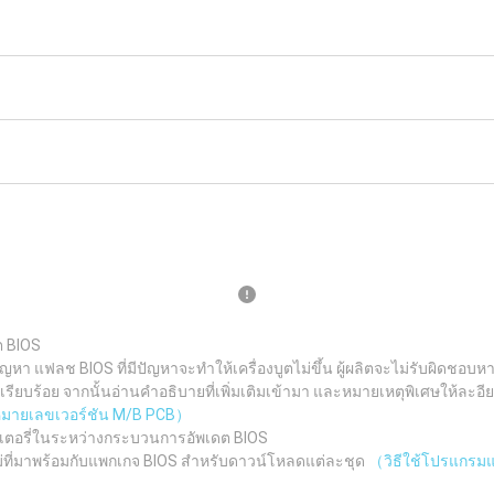
ต BIOS
ญหา แฟลช BIOS ที่มีปัญหาจะทำให้เครื่องบูตไม่ขึ้น ผู้ผลิตจะไม่รับผิดช
ยบร้อย จากนั้นอ่านคำอธิบายที่เพิ่มเติมเข้ามา และหมายเหตุพิเศษให้ละอีย
ูหมายเลขเวอร์ชัน M/B PCB）
เตอรี่ในระหว่างกระบวนการอัพเดต BIOS
ม่ที่มาพร้อมกับแพกเกจ BIOS สำหรับดาวน์โหลดแต่ละชุด
（วิธีใช้โปรแกรมแฟ