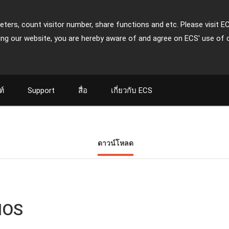
ters, count visitor number, share functions and etc. Please visit E
ing our website, you are hereby aware of and agree on ECS' use of 
ฑ์
Support
สื่อ
เกี่ยวกับ ECS
ดาวน์โหลด
IOS