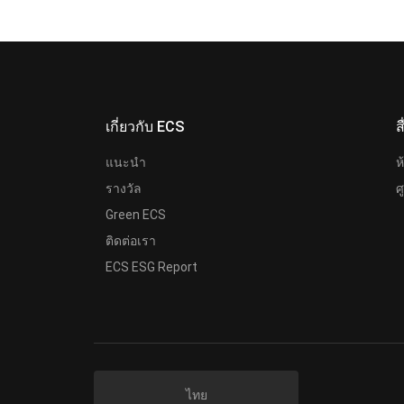
เกี่ยวกับ ECS
ส
แนะนำ
ห
รางวัล
ศ
Green ECS
ติดต่อเรา
ECS ESG Report
ไทย