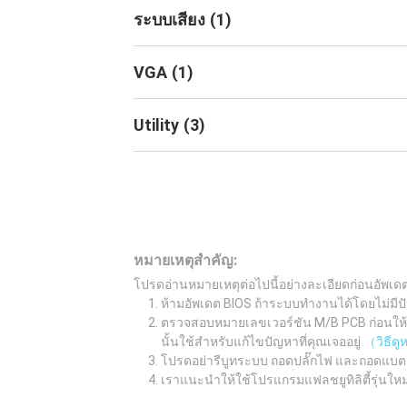
ระบบเสียง
(
1
)
VGA
(
1
)
Utility
(
3
)
หมายเหตุสำคัญ:
โปรดอ่านหมายเหตุต่อไปนี้อย่างละเอียดก่อนอัพเด
ห้ามอัพเดต BIOS ถ้าระบบทำงานได้โดยไม่มีปั
ตรวจสอบหมายเลขเวอร์ชัน M/B PCB ก่อนให้เรี
นั้นใช้สำหรับแก้ไขปัญหาที่คุณเจออยู่
（วิธีด
โปรดอย่ารีบูทระบบ ถอดปลั๊กไฟ และถอดแบต
เราแนะนำให้ใช้โปรแกรมแฟลชยูทิลิตี้รุ่นให