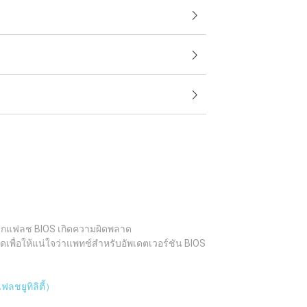
อบหากแฟลช BIOS เกิดความผิดพลาด
ดเพื่อให้แน่ใจว่าแพทช์สำหรับอัพเดตเวอร์ชัน BIOS
ลชยูทิลิตี้）