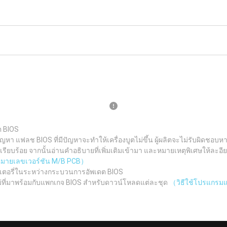
ต BIOS
ญหา แฟลช BIOS ที่มีปัญหาจะทำให้เครื่องบูตไม่ขึ้น ผู้ผลิตจะไม่รับผิดช
ยบร้อย จากนั้นอ่านคำอธิบายที่เพิ่มเติมเข้ามา และหมายเหตุพิเศษให้ละอีย
ูหมายเลขเวอร์ชัน M/B PCB）
เตอรี่ในระหว่างกระบวนการอัพเดต BIOS
ม่ที่มาพร้อมกับแพกเกจ BIOS สำหรับดาวน์โหลดแต่ละชุด
（วิธีใช้โปรแกรมแฟ