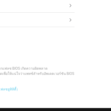
อบหากแฟลช BIOS เกิดความผิดพลาด
ดเพื่อให้แน่ใจว่าแพทช์สำหรับอัพเดตเวอร์ชัน BIOS
ลชยูทิลิตี้）