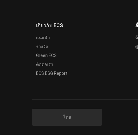
เกี่ยวกับ ECS
ส
แนะนำ
ห
รางวัล
ศ
Green ECS
ติดต่อเรา
ECS ESG Report
ไทย