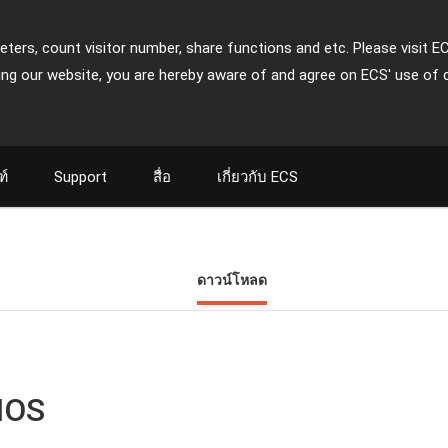
ters, count visitor number, share functions and etc. Please visit E
ing our website, you are hereby aware of and agree on ECS' use of 
ฑ์
Support
สื่อ
เกี่ยวกับ ECS
ดาวน์โหลด
IOS