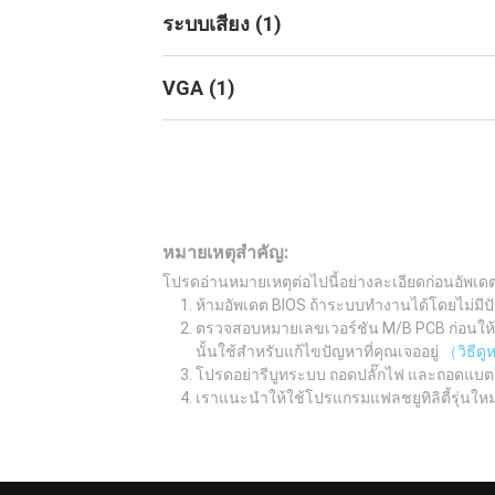
ระบบเสียง
(
1
)
VGA
(
1
)
หมายเหตุสำคัญ:
โปรดอ่านหมายเหตุต่อไปนี้อย่างละเอียดก่อนอัพเด
ห้ามอัพเดต BIOS ถ้าระบบทำงานได้โดยไม่มีปั
ตรวจสอบหมายเลขเวอร์ชัน M/B PCB ก่อนให้เรี
นั้นใช้สำหรับแก้ไขปัญหาที่คุณเจออยู่
（วิธีด
โปรดอย่ารีบูทระบบ ถอดปลั๊กไฟ และถอดแบต
เราแนะนำให้ใช้โปรแกรมแฟลชยูทิลิตี้รุ่นให