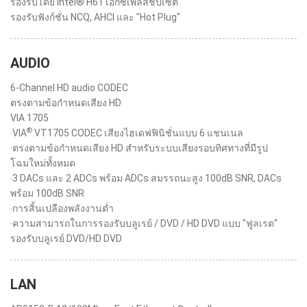
รองรับโดย Intel® H61 เอ็กซ์เพลสชิปเซ็ต
รองรับฟังก์ชั่น NCQ, AHCI และ "Hot Plug"
AUDIO
6-Channel HD audio CODEC
ตรงตามข้อกำหนดเสียง HD
VIA 1705
®
‧VIA
VT1705 CODEC เสียงไฮเดฟฟินิชั่นแบบ 6 แชนเนล
‧ตรงตามข้อกำหนดเสียง HD สำหรับระบบเสียงรอบทิศทางที่มีรูป
โฉมใหม่ทั้งหมด
‧3 DACs และ 2 ADCs พร้อม ADCs สมรรถนะสูง 100dB SNR, DACs
พร้อม 100dB SNR
‧การสิ้นเปลืองพลังงานต่ำ
‧ความสามารถในการรองรับบลูเรย์ / DVD / HD DVD แบบ "ฟูลเรต"
รองรับบลูเรย์ DVD/HD DVD
LAN