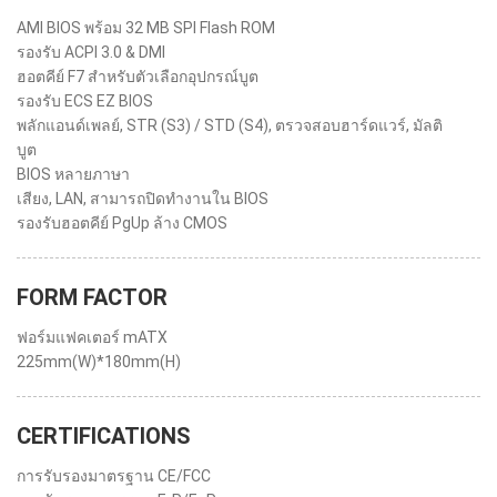
AMI BIOS พร้อม 32 MB SPI Flash ROM
รองรับ ACPI 3.0 & DMI
ฮอตคีย์ F7 สำหรับตัวเลือกอุปกรณ์บูต
รองรับ ECS EZ BIOS
พลักแอนด์เพลย์, STR (S3) / STD (S4), ตรวจสอบฮาร์ดแวร์, มัลติ
บูต
BIOS หลายภาษา
เสียง, LAN, สามารถปิดทำงานใน BIOS
รองรับฮอตคีย์ PgUp ล้าง CMOS
FORM FACTOR
ฟอร์มแฟคเตอร์ mATX
225mm(W)*180mm(H)
CERTIFICATIONS
การรับรองมาตรฐาน CE/FCC