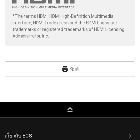
*The terms HDMI, HDMI High-Definition Multimedia
Interface, HDMI Trade dress and the HDMI Logos are
trademarks or registered trademarks of HDMI Licensing
Administrator, Inc.
print
พิมพ์
keyboard_capslock
เกี่ยวกับ ECS