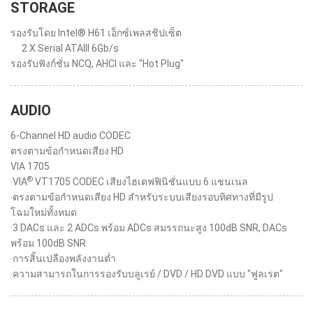
STORAGE
รองรับโดย Intel® H61 เอ็กซ์เพลสชิปเซ็ต
2 X Serial ATAIII 6Gb/s
รองรับฟังก์ชั่น NCQ, AHCI และ "Hot Plug"
AUDIO
6-Channel HD audio CODEC
ตรงตามข้อกำหนดเสียง HD
VIA 1705
®
‧VIA
VT1705 CODEC เสียงไฮเดฟฟินิชั่นแบบ 6 แชนเนล
‧ตรงตามข้อกำหนดเสียง HD สำหรับระบบเสียงรอบทิศทางที่มีรูป
โฉมใหม่ทั้งหมด
‧3 DACs และ 2 ADCs พร้อม ADCs สมรรถนะสูง 100dB SNR, DACs
พร้อม 100dB SNR
‧การสิ้นเปลืองพลังงานต่ำ
‧ความสามารถในการรองรับบลูเรย์ / DVD / HD DVD แบบ "ฟูลเรต"