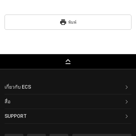
print
พิมพ์
keyboard_capslock
เกี่ยวกับ ECS
สื่อ
SUPPORT