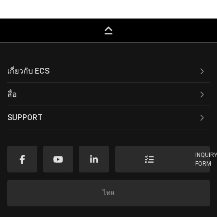
keyboard_capslock
เกี่ยวกับ ECS
สื่อ
SUPPORT
INQUIR
FORM
ไทย