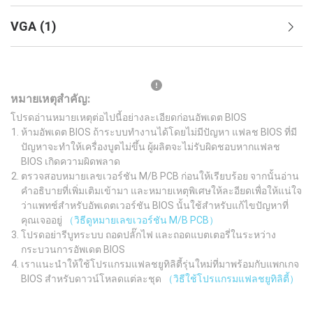
VGA
(
1
)
หมายเหตุสำคัญ:
โปรดอ่านหมายเหตุต่อไปนี้อย่างละเอียดก่อนอัพเดต BIOS
ห้ามอัพเดต BIOS ถ้าระบบทำงานได้โดยไม่มีปัญหา แฟลช BIOS ที่มี
ปัญหาจะทำให้เครื่องบูตไม่ขึ้น ผู้ผลิตจะไม่รับผิดชอบหากแฟลช
BIOS เกิดความผิดพลาด
ตรวจสอบหมายเลขเวอร์ชัน M/B PCB ก่อนให้เรียบร้อย จากนั้นอ่าน
คำอธิบายที่เพิ่มเติมเข้ามา และหมายเหตุพิเศษให้ละอียดเพื่อให้แน่ใจ
ว่าแพทช์สำหรับอัพเดตเวอร์ชัน BIOS นั้นใช้สำหรับแก้ไขปัญหาที่
คุณเจออยู่
（วิธีดูหมายเลขเวอร์ชัน M/B PCB）
โปรดอย่ารีบูทระบบ ถอดปลั๊กไฟ และถอดแบตเตอรี่ในระหว่าง
กระบวนการอัพเดต BIOS
เราแนะนำให้ใช้โปรแกรมแฟลชยูทิลิตี้รุ่นใหม่ที่มาพร้อมกับแพกเกจ
BIOS สำหรับดาวน์โหลดแต่ละชุด
（วิธีใช้โปรแกรมแฟลชยูทิลิตี้）