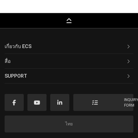
keyboard_capslock
เกี่ยวกับ ECS
สื่อ
SUPPORT
INQUIR
FORM
ไทย