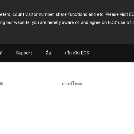
ters, count visitor number, share functions and etc. Please visit E
ing our website, you are hereby aware of and agree on ECS' use of 
ฑ์
Support
สื่อ
เกี่ยวกับ ECS
ติ
ดาวน์โหลด