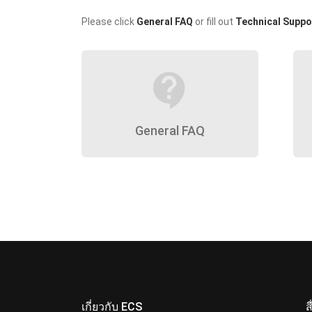
Please click
General FAQ
or fill out
Technical Suppo
contact_support
General FAQ
เกี่ยวกับ ECS
ส