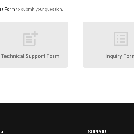
rt Form
to submit your question.
post_add
list_alt
Technical Support Form
Inquiry For
ื่อ
SUPPORT