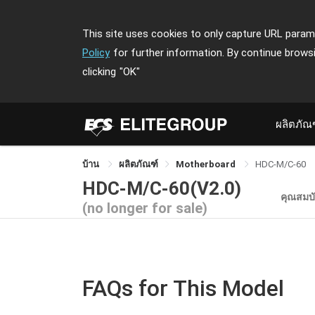
This site uses cookies to only capture URL parame
Policy
for further information. By continue brows
clicking
"OK"
ผลิตภัณ
บ้าน
ผลิตภัณฑ์
Motherboard
HDC-M/C-60
HDC-M/C-60(V2.0)
คุณสมบั
(no longer for sale)
FAQs for This Model