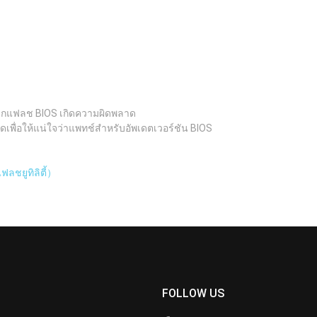
อบหากแฟลช BIOS เกิดความผิดพลาด
ดเพื่อให้แน่ใจว่าแพทช์สำหรับอัพเดตเวอร์ชัน BIOS
ลชยูทิลิตี้）
FOLLOW US