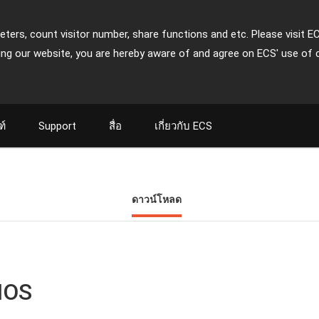
ters, count visitor number, share functions and etc. Please visit E
ing our website, you are hereby aware of and agree on ECS' use of 
ฑ์
Support
สื่อ
เกี่ยวกับ ECS
ดาวน์โหลด
IOS