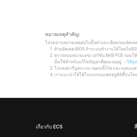
หมายเหตุสำคัญ:
โปรดอ่านหมายเหตุต่อไปนี้อย่างละเอียดก่อนอัพเด
ห้ามอัพเดต BIOS ถ้าระบบทำงานได้โดยไม่มีปั
ตรวจสอบหมายเลขเวอร์ชัน M/B PCB ก่อนให้เรี
นั้นใช้สำหรับแก้ไขปัญหาที่คุณเจออยู่
（วิธีด
โปรดอย่ารีบูทระบบ ถอดปลั๊กไฟ และถอดแบต
เราแนะนำให้ใช้โปรแกรมแฟลชยูทิลิตี้รุ่นให
เกี่ยวกับ ECS
ส