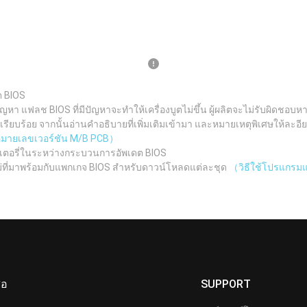
ต BIOS
ญหา แฟลช BIOS ที่มีปัญหาจะทำให้เครื่องบูตไม่ขึ้น ผู้ผลิตจะไม่รับผิดช
ยบร้อย จากนั้นอ่านคำอธิบายที่เพิ่มเติมเข้ามา และหมายเหตุพิเศษให้ละอีย
ูหมายเลขเวอร์ชัน M/B PCB）
เตอรี่ในระหว่างกระบวนการอัพเดต BIOS
ม่ที่มาพร้อมกับแพกเกจ BIOS สำหรับดาวน์โหลดแต่ละชุด
（วิธีใช้โปรแกรมแฟ
ื่อ
SUPPORT