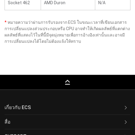
Socket 462
AMD Duron
N/A
*
หมายความว่าผ่านการรับรองจาก ECS ในขณะเวลาที่เขียนเอกสาร
การเปลี่ยนแปลงส่วนประกอบหรือ CPU อาจทำให้เกิดผลลัพธ์ที่แตกต่าง
ผลลัพธ์ที่แสดงไว้ในที่นี้มีจุดมุ่งหมายเพื่อการอ้างอิงเท่านั้นและอาจมี
การเปลี่ยนแปลงได้โดยไม่ต้องแจ้งให้ทราบ
keyboard_capslock
เกี่ยวกับ ECS
สื่อ