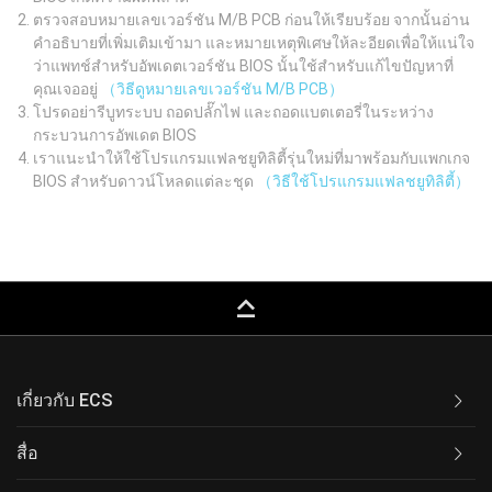
ตรวจสอบหมายเลขเวอร์ชัน M/B PCB ก่อนให้เรียบร้อย จากนั้นอ่าน
คำอธิบายที่เพิ่มเติมเข้ามา และหมายเหตุพิเศษให้ละอียดเพื่อให้แน่ใจ
ว่าแพทช์สำหรับอัพเดตเวอร์ชัน BIOS นั้นใช้สำหรับแก้ไขปัญหาที่
คุณเจออยู่
（วิธีดูหมายเลขเวอร์ชัน M/B PCB）
โปรดอย่ารีบูทระบบ ถอดปลั๊กไฟ และถอดแบตเตอรี่ในระหว่าง
กระบวนการอัพเดต BIOS
เราแนะนำให้ใช้โปรแกรมแฟลชยูทิลิตี้รุ่นใหม่ที่มาพร้อมกับแพกเกจ
BIOS สำหรับดาวน์โหลดแต่ละชุด
（วิธีใช้โปรแกรมแฟลชยูทิลิตี้）
keyboard_capslock
เกี่ยวกับ ECS
สื่อ