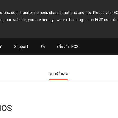
ters, count visitor number, share functions and etc. Please visit E
ing our website, you are hereby aware of and agree on ECS' use of 
ฑ์
Support
สื่อ
เกี่ยวกับ ECS
ดาวน์โหลด
IOS