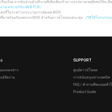
ยบร้อย จากนั้นอ่านคำอธิบายที่เพิ่มเติมเข้ามา และหมายเหตุพิเศษให้ละอีย
ูหมายเลขเวอร์ชัน M/B PCB）
เตอรี่ในระหว่างกระบวนการอัพเดต BIOS
ม่ที่มาพร้อมกับแพกเกจ BIOS สำหรับดาวน์โหลดแต่ละชุด
（วิธีใช้โปรแกรมแฟ
ื่อ
SUPPORT
้องแถลงข่าว
ศูนย์ดาวน์โหลด
ูนย์จัดงาน
การสนับสนุนทางเทคนิค
FAQ / คำถามที่พบบ่อยทั่ว
Product Guide