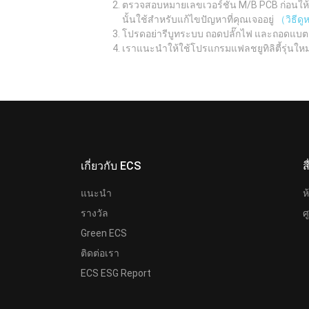
ตรวจสอบหมายเลขเวอร์ชัน M/B PCB ก่อนให้เรี
นั้นใช้สำหรับแก้ไขปัญหาที่คุณเจออยู่
（วิธีด
โปรดอย่ารีบูทระบบ ถอดปลั๊กไฟ และถอดแบต
เราแนะนำให้ใช้โปรแกรมแฟลชยูทิลิตี้รุ่นให
เกี่ยวกับ ECS
ส
แนะนำ
ห
รางวัล
ศ
Green ECS
ติดต่อเรา
ECS ESG Report