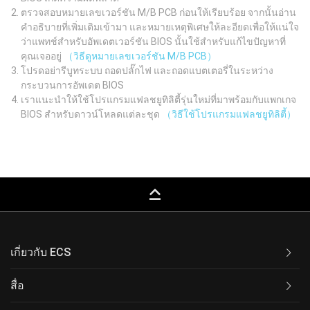
ตรวจสอบหมายเลขเวอร์ชัน M/B PCB ก่อนให้เรียบร้อย จากนั้นอ่าน
คำอธิบายที่เพิ่มเติมเข้ามา และหมายเหตุพิเศษให้ละอียดเพื่อให้แน่ใจ
ว่าแพทช์สำหรับอัพเดตเวอร์ชัน BIOS นั้นใช้สำหรับแก้ไขปัญหาที่
คุณเจออยู่
（วิธีดูหมายเลขเวอร์ชัน M/B PCB）
โปรดอย่ารีบูทระบบ ถอดปลั๊กไฟ และถอดแบตเตอรี่ในระหว่าง
กระบวนการอัพเดต BIOS
เราแนะนำให้ใช้โปรแกรมแฟลชยูทิลิตี้รุ่นใหม่ที่มาพร้อมกับแพกเกจ
BIOS สำหรับดาวน์โหลดแต่ละชุด
（วิธีใช้โปรแกรมแฟลชยูทิลิตี้）
keyboard_capslock
เกี่ยวกับ ECS
สื่อ