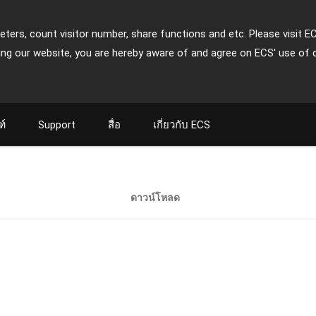
ters, count visitor number, share functions and etc. Please visit E
ing our website, you are hereby aware of and agree on ECS' use of 
ฑ์
Support
สื่อ
เกี่ยวกับ ECS
ดาวน์โหลด