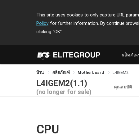
This site uses cookies to only capture URL parame
Policy
for further information. By continue brows
clicking
"OK"
ผลิตภัณ
บ้าน
ผลิตภัณฑ์
Motherboard
L4IGEM2
L4IGEM2(1.1)
คุณสมบัติ
(no longer for sale)
CPU