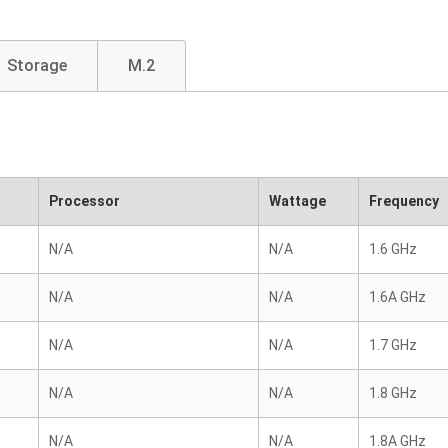
Storage
M.2
Processor
Wattage
Frequency
N/A
N/A
1.6 GHz
N/A
N/A
1.6A GHz
N/A
N/A
1.7 GHz
N/A
N/A
1.8 GHz
N/A
N/A
1.8A GHz