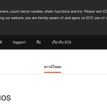
ters, count visitor number, share functions and etc. Please visit E
ing our website, you are hereby aware of and agree on ECS' use of 
ฑ์
Support
สื่อ
เกี่ยวกับ ECS
ดาวน์โหลด
IOS