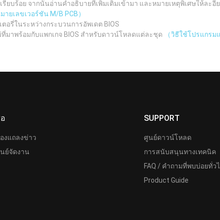
ยบร้อย จากนั้นอ่านคำอธิบายที่เพิ่มเติมเข้ามา และหมายเหตุพิเศษให้ละอีย
ูหมายเลขเวอร์ชัน M/B PCB）
เตอรี่ในระหว่างกระบวนการอัพเดต BIOS
ม่ที่มาพร้อมกับแพกเกจ BIOS สำหรับดาวน์โหลดแต่ละชุด
（วิธีใช้โปรแกรมแฟ
ื่อ
SUPPORT
้องแถลงข่าว
ศูนย์ดาวน์โหลด
ูนย์จัดงาน
การสนับสนุนทางเทคนิค
FAQ / คำถามที่พบบ่อยทั่ว
Product Guide