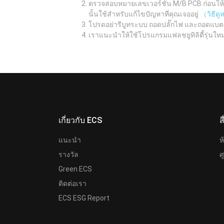
ตรวจสอบหมายเลขเวอร์ชัน M/B PCB ก่อนให้เรี
นั้นใช้สำหรับแก้ไขปัญหาที่คุณเจออยู่
（วิธีด
โปรดอย่ารีบูทระบบ ถอดปลั๊กไฟ และถอดแบต
เราแนะนำให้ใช้โปรแกรมแฟลชยูทิลิตี้รุ่นให
เกี่ยวกับ ECS
ส
แนะนำ
ห
รางวัล
ศ
Green ECS
ติดต่อเรา
ECS ESG Report