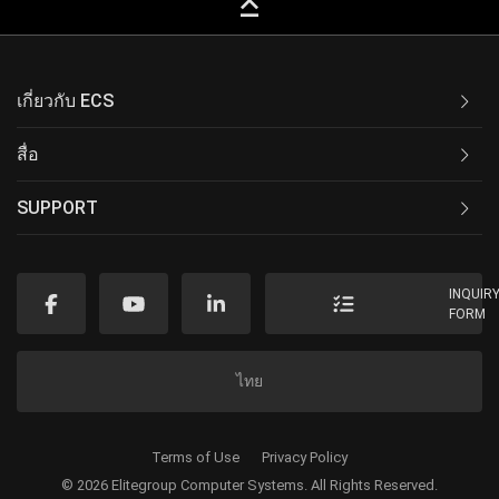
keyboard_capslock
เกี่ยวกับ ECS
สื่อ
SUPPORT
INQUIR
FORM
ไทย
Terms of Use
Privacy Policy
© 2026 Elitegroup Computer Systems. All Rights Reserved.