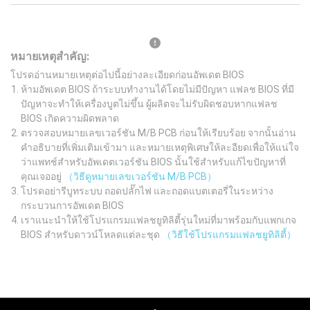
หมายเหตุสำคัญ:
โปรดอ่านหมายเหตุต่อไปนี้อย่างละเอียดก่อนอัพเดต BIOS
ห้ามอัพเดต BIOS ถ้าระบบทำงานได้โดยไม่มีปัญหา แฟลช BIOS ที่มี
ปัญหาจะทำให้เครื่องบูตไม่ขึ้น ผู้ผลิตจะไม่รับผิดชอบหากแฟลช
BIOS เกิดความผิดพลาด
ตรวจสอบหมายเลขเวอร์ชัน M/B PCB ก่อนให้เรียบร้อย จากนั้นอ่าน
คำอธิบายที่เพิ่มเติมเข้ามา และหมายเหตุพิเศษให้ละอียดเพื่อให้แน่ใจ
ว่าแพทช์สำหรับอัพเดตเวอร์ชัน BIOS นั้นใช้สำหรับแก้ไขปัญหาที่
คุณเจออยู่
（วิธีดูหมายเลขเวอร์ชัน M/B PCB）
โปรดอย่ารีบูทระบบ ถอดปลั๊กไฟ และถอดแบตเตอรี่ในระหว่าง
กระบวนการอัพเดต BIOS
เราแนะนำให้ใช้โปรแกรมแฟลชยูทิลิตี้รุ่นใหม่ที่มาพร้อมกับแพกเกจ
BIOS สำหรับดาวน์โหลดแต่ละชุด
（วิธีใช้โปรแกรมแฟลชยูทิลิตี้）